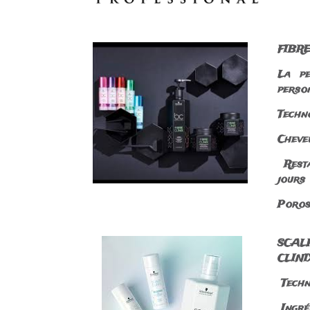
FIBRE 
La pe
perso
Techn
Cheve
Resta
jours
Poros
SCALP
CLINI
Techno
Ingréd