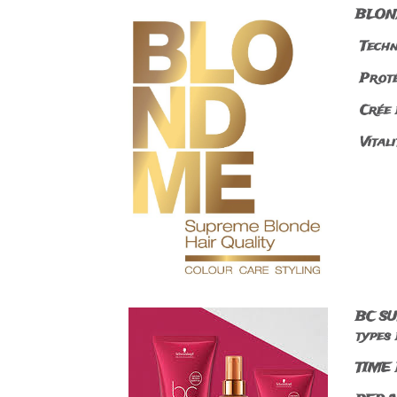
BLOND
Techn
Protéi
Crée d
Vitali
BC SU
types 
TIME R