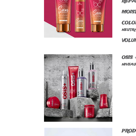
REPAI
MOIST
COLOR
neutra
VOLUM
OSIS 
niveau
PROD