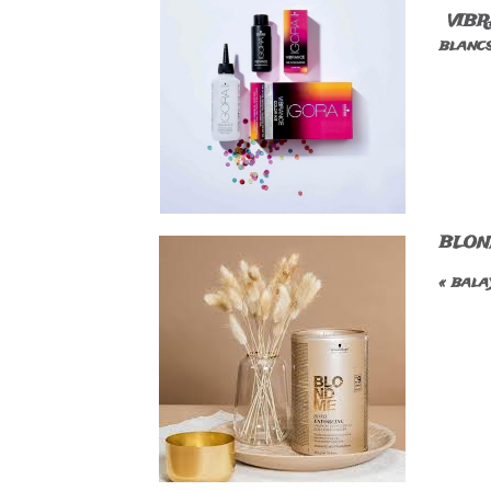
VIBRA
blancs
BLOND
« bala