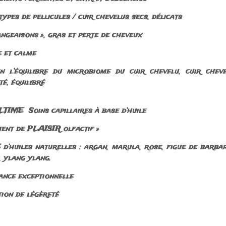
ypes de pellicules / cuir chevelus secs, délicats
ngeaisons », gras et perte de cheveux
e et calme
en l’équilibre du microbiome du cuir chevelu, cuir chev
é, équilibré
TIME Soins capillaires à base d’huile
ent de PLAISIR olfactif »
d’huiles naturelles : argan, marula, rose, figue de barbar
, ylang ylang.
ance exceptionnelle
ion de légèreté