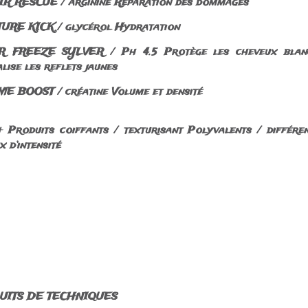
R RESCUE / arginine Réparation des dommages
URE KICK / glycérol Hydratation
 FREEZE SYLVER / Ph 4.5 Protège les cheveux blanc
lise les reflets jaunes
E BOOST / créatine Volume et densité
+ Produits coiffants / texturisant Polyvalents / différe
x d’intensité
UITS DE TECHNIQUES