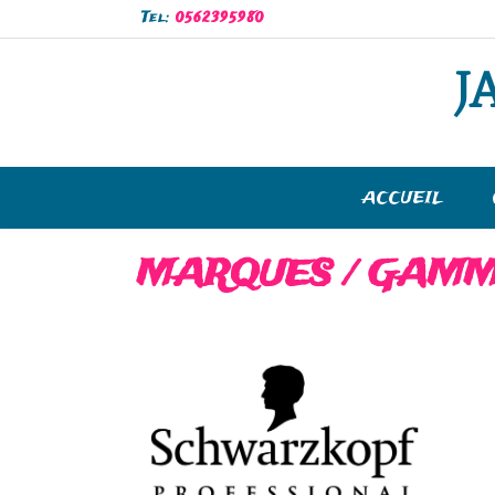
Tel:
0562395980
J
ACCUEIL
MARQUES / GAM