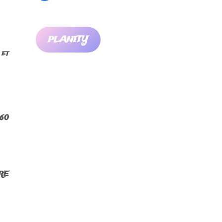
PLANITY
 et
 60
BRE