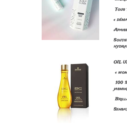
Tous t
« déma
Apais
Souti
hydrat
OIL UL
« mom
100 % 
jasmin
Brill
Sensat